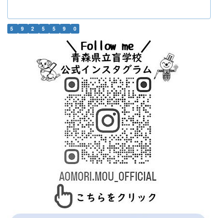
5
9
2
5
5
9
0