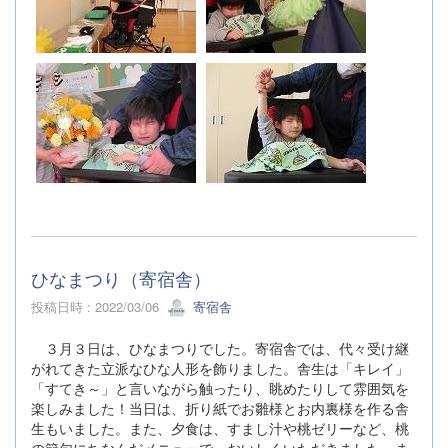
ひなまつり（寄宿舎）
投稿日時 : 2022/03/06
寄宿舎
３月３日は、ひなまつりでした。寄宿舎では、代々受け継
がれてきた立派なひな人形を飾りました。舎生は「キレイ」
「すてき～」と言いながら触ったり、眺めたりして雰囲気を
楽しみました！当日は、折り紙でお雛様とお内裏様を作る舎
生もいました。また、夕食は、すまし汁や桃ゼリーなど、桃