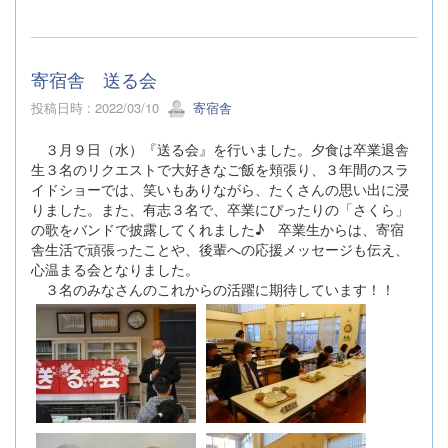
寄宿舎 送る会
投稿日時 : 2022/03/10
寄宿舎
３月９日（水）『送る会』を行いました。夕食は卒業退舎
生３名のリクエストで大好きなご飯を頬張り、３年間のスラ
イドショーでは、笑いもありながら、たくさんの思い出に浸
りました。また、有志３名で、卒業にぴったりの「さくら」
の歌をバンドで披露してくれました♪ 卒業生からは、寄宿
舎生活で頑張ったことや、後輩への応援メッセージも伝え、
心温まる会となりました。
３名のみなさんのこれからの活躍に期待しています！！