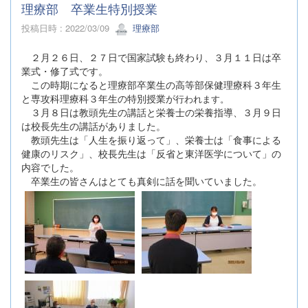
理療部 卒業生特別授業
投稿日時 : 2022/03/09
理療部
２月２６日、２７日で国家試験も終わり、３月１１日は卒
業式・修了式です。
この時期になると理療部卒業生の高等部保健理療科３年生
と専攻科理療科３年生の特別授業が
行われます。
３月８日は教頭先生の講話と栄養士の栄養指導、３月９日
は校長先生の講話がありました。
教頭先生は「人生を振り返って」、栄養士は「食事による
健康のリスク」、校長先生は「反省と東洋医学について」の
内容でした。
卒業生の皆さんはとても真剣に話を聞いていました。