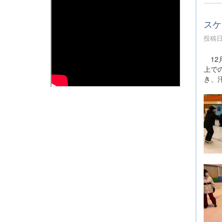
スケ
投稿日時
12
上で
き、