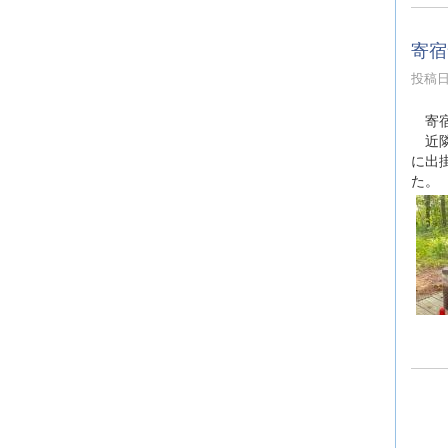
寄宿
投稿日時
寄宿
近隣
に出
た。