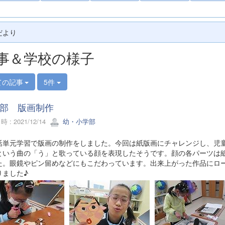
だより
事＆学校の様子
ての記事
5件
部 版画制作
 : 2021/12/14
幼・小学部
単元学習で版画の制作をしました。今回は紙版画にチャレンジし、児童
という曲の「う」と歌っている顔を表現したそうです。顔の各パーツは
た。眼鏡やピン留めなどにもこだわっています。出来上がった作品にロ
りました♪