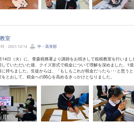
教室
 : 2021/12/14
中・高等部
月14日（火）に、青森税務署より講師をお招きして租税教室を行いまし
明していただいた後、クイズ形式で税金について理解を深めました。1億円
番に持ちました。生徒からは、「もしもこれが税金だったら･･･と思う
室をとおして、税金への関心を高めるきっかけとなりました。