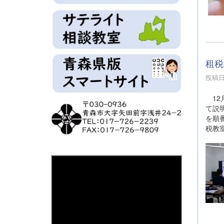
租税
投稿日時
12
て説
を順
税教