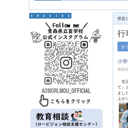
5
9
2
5
1
8
5
県盲
行
全
小学
投稿日時
生活
て』
まし
上が