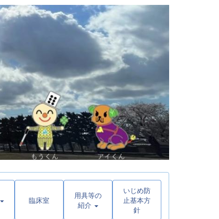
いじめ防
用具等の
臨床室
止基本方
紹介
針