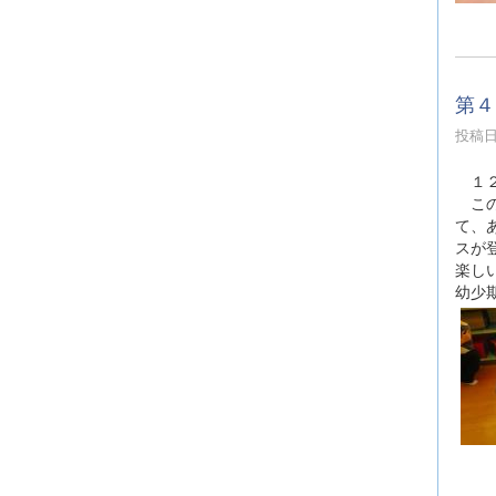
第４
投稿日時
１２
この
て、
スが
楽し
幼少