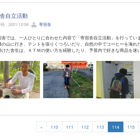
舎自立活動
 : 2021/12/08
寄宿舎
舎では、一人ひとりに合わせた内容で「寄宿舎自立活動」を行っていま
の山に行き、テントを張りくつろいだり、自然の中でコーヒーを淹れた
掛けた舎生は、ＡＴＭの使い方を経験したり、予算内で好きな商品を迷
«
110
111
112
113
114
115