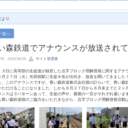
だより
一覧へ
い森鉄道でアナウンスが放送されてい
 : 2023/06/28
サイト管理者
１３日に高等部の生徒達が録音した点字ブロック理解啓発に関するアナ
６月２７日（火）矢田前駅に生徒８名が出向き、放送を聞いてきました
た。このアナウンスですが、青い森鉄道株式会社様の計らいで、青い森
いただけることになりました。しかも６月２７日から８月末までと２ヶ
ウンスは３パターンあって、生徒の声や、最後の一言がそれぞれ違いま
も青い森鉄道様のご協力をいただきながら、点字ブロック理解啓発活動