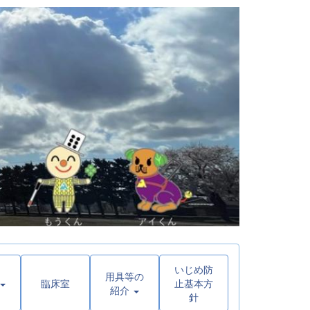
いじめ防
用具等の
臨床室
止基本方
紹介
針