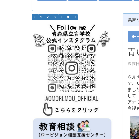
5
9
2
8
9
8
0
県盲
青
投稿日時
６月
で、
まし
して
アナ
今後