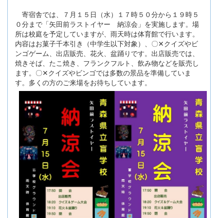
寄宿舎では、７月１５日（水）１７時５０分から１９時５
０分まで「矢田前ラストイヤー 納涼会」を実施します。場
所は校庭を予定していますが、雨天時は体育館で行います。
内容はお菓子千本引き（中学生以下対象）、〇✕クイズやビ
ンゴゲーム、出店販売、花火、盆踊りです。出店販売では、
焼きそば、たこ焼き、フランクフルト、飲み物などを販売し
ます。〇✕クイズやビンゴでは多数の景品を準備していま
す。多くの方のご来場をお待ちしています。