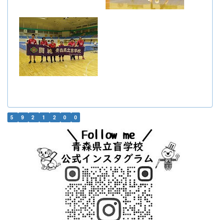
5
9
2
1
2
0
0