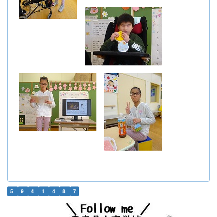
5
9
4
1
4
8
7