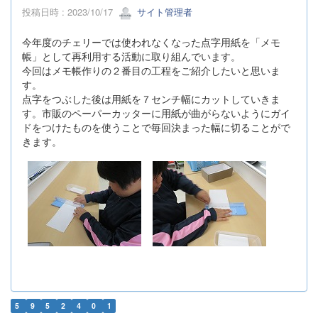
投稿日時 : 2023/10/17
サイト管理者
今年度のチェリーでは使われなくなった点字用紙を「メモ
帳」として再利用する活動に取り組んでいます。
今回はメモ帳作りの２番目の工程をご紹介したいと思いま
す。
点字をつぶした後は用紙を７センチ幅にカットしていきま
す。市販のペーパーカッターに用紙が曲がらないようにガイ
ドをつけたものを使うことで毎回決まった幅に切ることがで
きます。
5
9
5
2
4
0
1