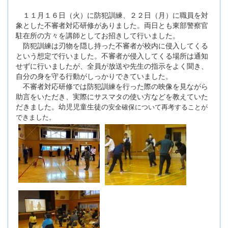
１１月１６日（火）に防犯訓練、２２日（月）に職員を対
象とした不審者対応研修がありました。両日とも東部警察官
駐在所の方々を講師としてお招きして行いました。
防犯訓練は刃物を隠し持った不審者が校内に侵入してくる
という想定で行いました。不審者が侵入してくる場所は通知
せずに行いましたが、全員が放送や先生の指示をよく聞き、
自分の身を守る行動がしっかりできていました。
不審者対応研修では防犯訓練を行った際の映像を見ながら
助言をいただき、実際にサスマタの使い方などを教えていた
だきました。幼児児童生徒の
安全確保について再考することが
できました。