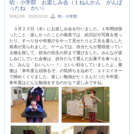
幼・小学部 お楽しみ会（１ねんかん がんば
ったね かい）
投稿日時 : 2023/03/22
幼・小学部
３月２２日（水）にお楽しみ会を行いました。１年間頑張
ったこと・楽しかったことの発表では、絵日記や写真を使っ
たり、すべり台や布遊びをやって見せたりと工夫を凝らした
発表が見られました。ゲームでは、自分たちが普段使ってい
る物を探して、担当の先生の所まで運びました。みんなが楽
しみにしていた会食は、自分たちで選んだお菓子を食べまし
た。みんな「おいしい～！」といい顔をしていましたよ。最
後は「来年度も頑張るぞ」の気持ちを込めて、エイエイオー
で締めくくりました。楽しい勉強がたくさんだった今年度。
来年度はどんな勉強をするのかな？楽しみですね。