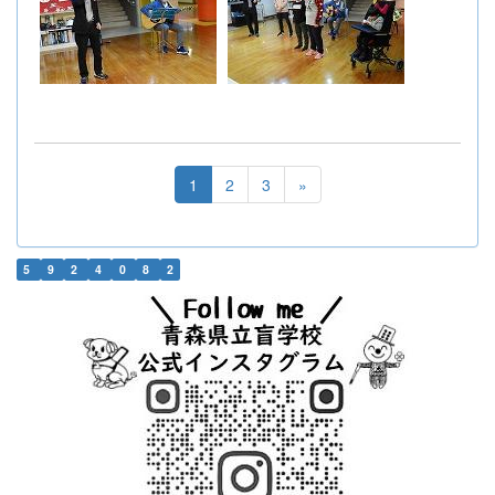
1
2
3
»
5
9
2
4
0
8
2