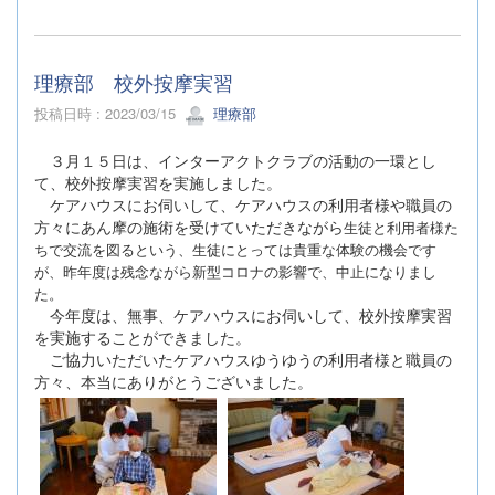
理療部 校外按摩実習
投稿日時 : 2023/03/15
理療部
３月１５日は、インターアクトクラブの活動の一環とし
て、校外按摩実習を実施しました。
ケアハウスにお伺いして、ケアハウスの利用者様や職員の
方々にあん摩の施術を受けていただきながら
生徒と利用者様た
ちで交流を図るという、生徒にとっては貴重な体験の機会です
が、昨年度は残念ながら新型コロナの
影響で、中止になりまし
た。
今年度は、無事、ケアハウスにお伺いして、校外按摩実習
を実施することができました。
ご協力いただいたケアハウスゆうゆうの利用者様と職員の
方々、本当にありがとうございました。