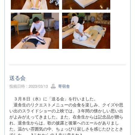
送る会
投稿日時 : 2023/03/13
寄宿舎
３月８日（水）に「送る会」を行いました。
退舎生のリクエストメニューの会食を楽しみ、クイズや思
い出のスライドショーの上映では、３年間の懐かしい思い出
がよみがえってきました。また、在舎生からは記念品が贈ら
れ、退舎生からは、歌の披露と後輩へのエールがありまし
た。温かい雰囲気の中、ちょっぴり寂しさを感じたひととき
でした。 ♪これからの人生に幸あれ
♪