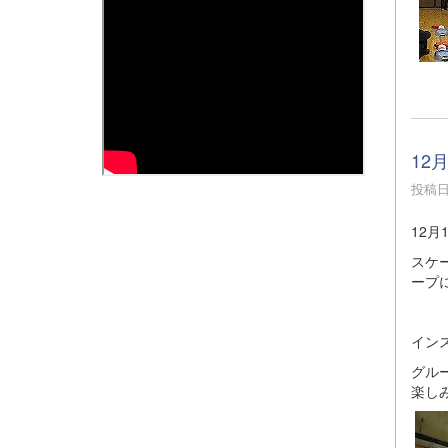
12
投稿日時
12
スケ
ープ
イン
グル
楽し