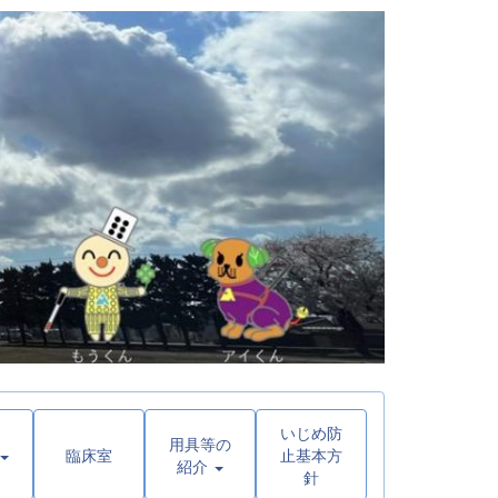
いじめ防
用具等の
臨床室
止基本方
紹介
針