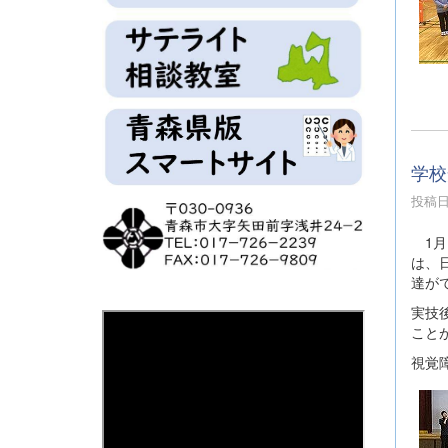
学校
投稿日時
1月
は、
達が
実技
こと
視覚