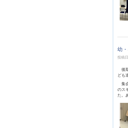
幼・
投稿日時
後期
ども
集会
のス
た。