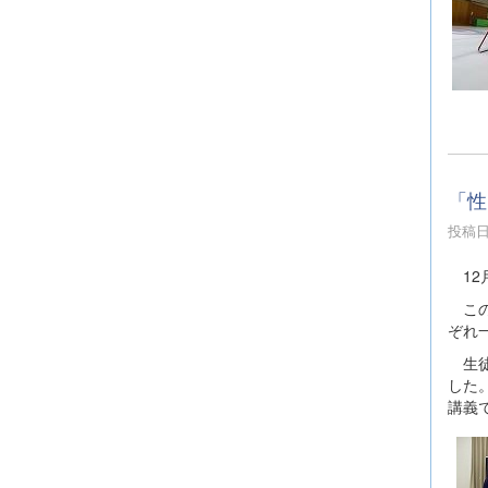
「性
投稿日時
12
この
ぞれ
生徒
した
講義