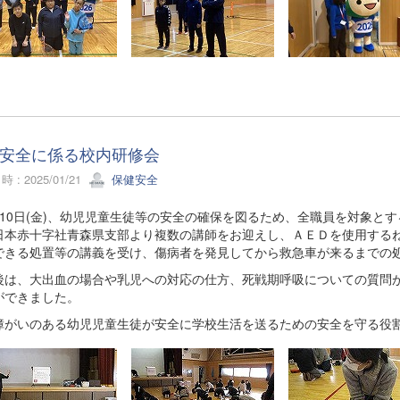
安全に係る校内研修会
 : 2025/01/21
保健安全
10日(金)、幼児児童生徒等の安全の確保を図るため、全職員を対象と
日本赤十字社青森県支部より複数の講師をお迎えし、ＡＥＤを使用する
できる処置等の講義を受け、傷病者を発見してから救急車が来るまでの
後は、大出血の場合や乳児への対応の仕方、死戦期呼吸についての質問
ができました。
障がいのある幼児児童生徒が安全に学校生活を送るための安全を守る役