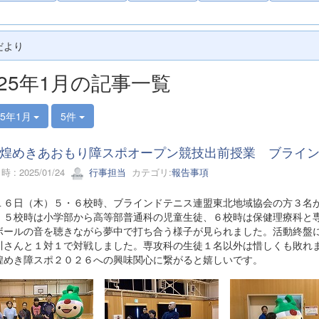
だより
025年1月の記事一覧
25年1月
5件
煌めきあおもり障スポオープン競技出前授業 ブライ
 : 2025/01/24
行事担当
カテゴリ:
報告事項
１６日（木）５・６校時、ブラインドテニス連盟東北地域協会の方３名
。５校時は小学部から高等部普通科の児童生徒、６校時は保健理療科と
ボールの音を聴きながら夢中で打ち合う様子が見られました。活動終盤
川さんと１対１で対戦しました。専攻科の生徒１名以外は惜しくも敗れ
煌めき障スポ２０２６への興味関心に繋がると嬉しいです。