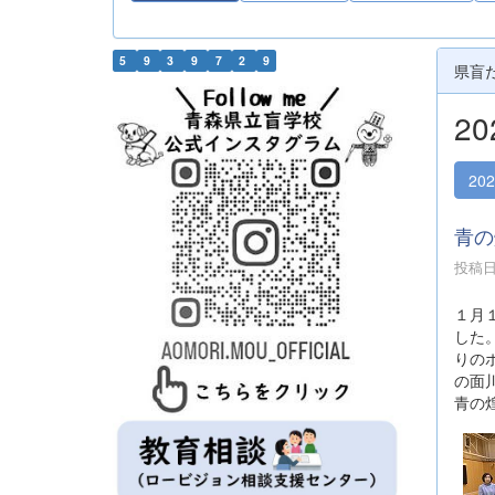
5
9
3
9
7
2
9
県盲
2
20
青の
投稿日時
１月
した
りの
の面
青の