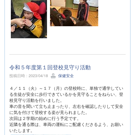
令和５年度第１回登校見守り活動
投稿日時 : 2023/04/18
保健安全
４／１１（火）～１７（月）の登校時に、単独で通学してい
る生徒が安全に歩行できているかを見守ることをねらい、登
校見守り活動を行いました。
車の音を聞いて立ち止まったり、左右を確認したりして安全
に気を付けて登校する姿が見られました。
次回は２学期の始めに行う予定です。
近隣を通る際は、車両の運転にご配慮くださるよう、お願い
いたします。