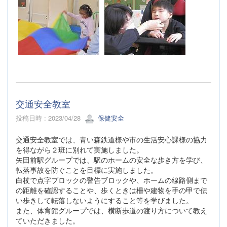
交通安全教室
投稿日時 : 2023/04/28
保健安全
交通安全教室では、青い森鉄道様や市の生活安心課様の協力
を得ながら２班に別れて実施しました。
矢田前駅グループでは、駅のホームの安全な歩き方を学び、
転落事故を防ぐことを目標に実施しました。
白杖で点字ブロックの警告ブロックや、ホームの線路側まで
の距離を確認することや、歩くときは柵や建物を手の甲で伝
い歩きして転落しないようにすること等を学びました。
また、体育館グループでは、横断歩道の渡り方について教え
ていただきました。