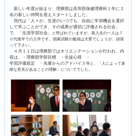
新しい年度が始まり、理療部は高等部保健理療科１年に２
名の新しい仲間を迎えスタートしました。
現代は「人々が、生涯のいつでも、自由に学習機会を選択
して学ぶことができ、その成果が適切に評価される社会」
で、「生涯学習社会」
と呼ばれていますが、新入生の一人は７
０代後半での入学です。国家試験の勉強は大変でしょうが、頑張
って下さい。
４月１１日は理療部ではオリエンテーションが行われ、内
容は、・理療部学部目標 ・生徒心得 ・
学習評価規定 ・先輩からのアドバイス
等と、「人によって多
様な意見があることの理解」についてでした。