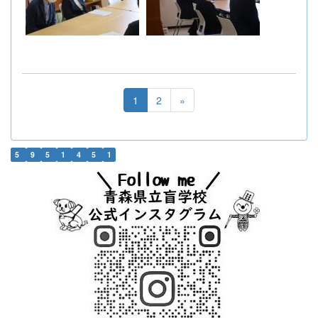
1
2
»
5
9
5
1
4
5
1