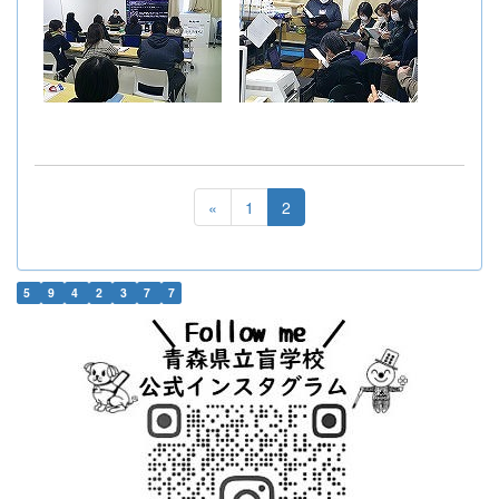
«
1
2
5
9
4
2
3
7
7