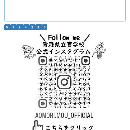
5
9
2
4
2
1
6