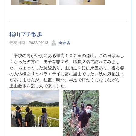
稲山プチ散歩
投稿日時 : 2022/09/13
寄宿舎
学校の向かい側にある標高１０２ｍの稲山。この日は涼し
くなった夕方に、男子有志２名、職員２名で訪れてみまし
た。ちょっとした急登あり、山頂近くには東屋あり、後ろ姿
の大仏様ありとバラエテイに富む里山でした。秋の気配はま
だありませんが、往復１時間、早足で汗だくになりながら、
里山散歩を楽しんで来ました。