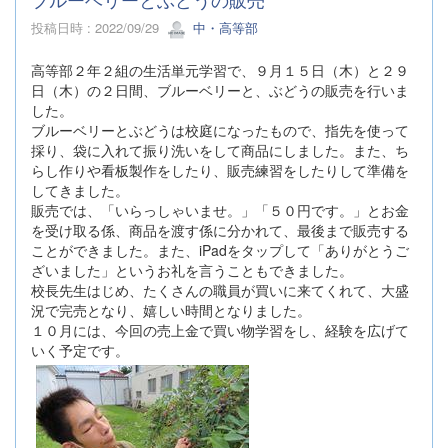
投稿日時 : 2022/09/29
中・高等部
高等部２年２組の生活単元学習で、９月１５日（木）と２９
日（木）の２日間、ブルーベリーと、ぶどうの販売を行いま
した。
ブルーベリーとぶどうは校庭になったもので、指先を使って
採り、袋に入れて振り洗いをして商品にしました。また、ち
らし作りや看板製作をしたり、販売練習をしたりして準備を
してきました。
販売では、「いらっしゃいませ。」「５０円です。」とお金
を受け取る係、商品を渡す係に分かれて、最後まで販売する
ことができました。また、iPadをタップして「ありがとうご
ざいました」というお礼を言うこともできました。
校長先生はじめ、たくさんの職員が買いに来てくれて、大盛
況で完売となり、嬉しい時間となりました。
１０月には、今回の売上金で買い物学習をし、経験を広げて
いく予定です。