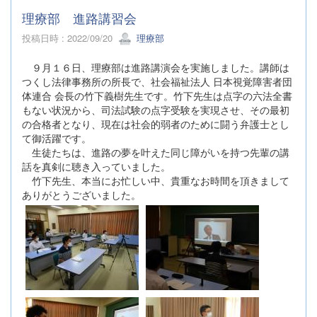
理療部 進路講習会
投稿日時 : 2022/09/20
理療部
９月１６日、理療部は進路講演会を実施しました。講師は
つくし法律事務所の所長で、社会福祉法人 日本視覚障害者団
体連合 会長の竹下義樹先生です。竹下先生は点字の六法全書
もない状況から、司法試験の点字受験を実現させ、その最初
の合格者となり、現在は社会的弱者のために闘う弁護士とし
て御活躍です。
生徒たちは、進路の夢を叶えた同じ障がいを持つ先輩の講
話を真剣に聴き入っていました。
竹下先生、本当にお忙しい中、貴重なお時間を頂きまして
ありがとうございました。