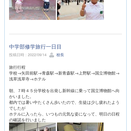
中学部修学旅行一日目
投稿日時 : 2022/09/14
校長
旅行行程
学校→矢田前駅→青森駅→新青森駅→上野駅→国立博物館→
浅草浅草寺→ホテル
朝、７時４５分学校を出発し新幹線に乗って国立博物館へ向
かいました。
都内では暑い中たくさん歩いたので、生徒は少し疲れたよう
でしたが
ホテルに入ったら、いつもの元気な姿になって、明日の日程
の確認を行いました