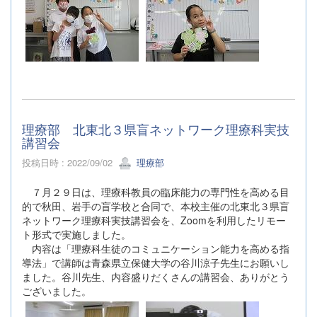
理療部 北東北３県盲ネットワーク理療科実技
講習会
投稿日時 : 2022/09/02
理療部
７月２９日は、理療科教員の臨床能力の専門性を高める目
的で秋田、岩手の盲学校と合同で、本校主催の北東北３県盲
ネットワーク理療科実技講習会を、Zoomを利用したリモー
ト形式で実施しました。
内容は「理療科生徒のコミュニケーション能力を高める指
導法」で講師は青森県立保健大学の谷川涼子先生にお願いし
ました。谷川先生、内容盛りだくさんの講習会、ありがとう
ございました。