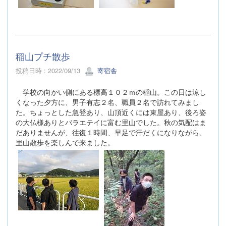
稲山プチ散歩
投稿日時 : 2022/09/13
寄宿舎
学校の向かい側にある標高１０２ｍの稲山。この日は涼し
くなった夕方に、男子有志２名、職員２名で訪れてみまし
た。ちょっとした急登あり、山頂近くには東屋あり、後ろ姿
の大仏様ありとバラエテイに富む里山でした。秋の気配はま
だありませんが、往復１時間、早足で汗だくになりながら、
里山散歩を楽しんで来ました。