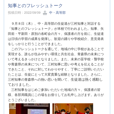
知事とのフレッシュトーク
投稿日時 : 2022/09/09
中・高等部
９月８日（木）、中・高等部の生徒達が三村知事と対話する
「知事とのフレッシュトーク」が本校で行われました。知事、矢
田前・平新田・原別の各町会の方々、保護者の方を前に、生徒達
は日頃の学習の成果を発揮し、歓迎の踊りや学校紹介、意見発表
をしっかりと行うことができました。
このフレッシュトークを通して、地域の中に学校があることで
実現する、誰もが住みやすい環境と共生社会、青森県の未来につ
いて考えるきっかけとなりました。また、未来の盲学校・聾学校
や青森県の未来について、三村知事に思いや考えを伝えることが
できたこと、それに対してわかりやすく、丁寧にご説明いただい
たことは、生徒にとって大変貴重な経験となりました。さらに、
生徒達は熱く感動し
三村知事の青森県への熱い思いを聞いて、
ておりました。
三村知事をはじめご参加いただいた地域の方々、保護者の皆
様、各部局職員にこの場をお借りしてお礼申し上げます。ありが
とうございました。