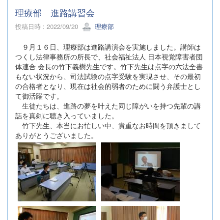
理療部 進路講習会
投稿日時 : 2022/09/20
理療部
９月１６日、理療部は進路講演会を実施しました。講師は
つくし法律事務所の所長で、社会福祉法人 日本視覚障害者団
体連合 会長の竹下義樹先生です。竹下先生は点字の六法全書
もない状況から、司法試験の点字受験を実現させ、その最初
の合格者となり、現在は社会的弱者のために闘う弁護士とし
て御活躍です。
生徒たちは、進路の夢を叶えた同じ障がいを持つ先輩の講
話を真剣に聴き入っていました。
竹下先生、本当にお忙しい中、貴重なお時間を頂きまして
ありがとうございました。