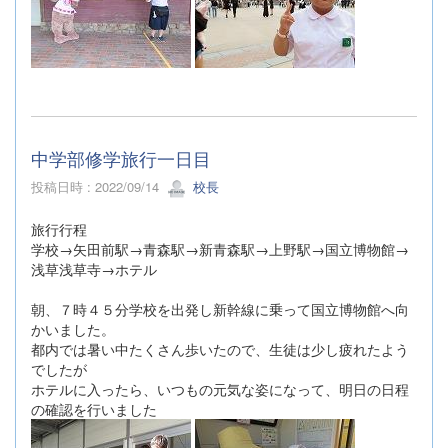
中学部修学旅行一日目
投稿日時 : 2022/09/14
校長
旅行行程
学校→矢田前駅→青森駅→新青森駅→上野駅→国立博物館→
浅草浅草寺→ホテル
朝、７時４５分学校を出発し新幹線に乗って国立博物館へ向
かいました。
都内では暑い中たくさん歩いたので、生徒は少し疲れたよう
でしたが
ホテルに入ったら、いつもの元気な姿になって、明日の日程
の確認を行いました