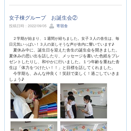
女子棟グループ お誕生会②
投稿日時 : 2022/09/05
寄宿舎
２学期が始まり、１週間が経ちました。女子３人の舎生は、毎
日元気いっぱい！３人の楽しそうな声が舎内に響いています♪
夏休み中に、誕生日を迎えた舎生の誕生会を開きました。
夏休みの思い出を話したり、メッセージを書いた色紙をプレ
ゼントしたりし、和やかに行いました。１つ年齢を重ねた舎
生は「体力をつけたい！！」と目標を話してくれました。
今学期も、みんな仲良く！笑顔で楽しく！過ごしていきま
しょう♪