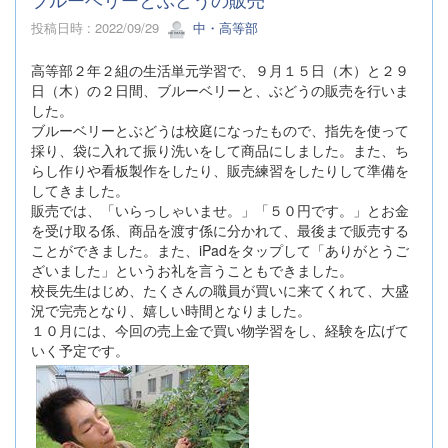
投稿日時 : 2022/09/29
中・高等部
高等部２年２組の生活単元学習で、９月１５日（木）と２９
日（木）の２日間、ブルーベリーと、ぶどうの販売を行いま
した。
ブルーベリーとぶどうは校庭になったもので、指先を使って
採り、袋に入れて振り洗いをして商品にしました。また、ち
らし作りや看板製作をしたり、販売練習をしたりして準備を
してきました。
販売では、「いらっしゃいませ。」「５０円です。」とお金
を受け取る係、商品を渡す係に分かれて、最後まで販売する
ことができました。また、iPadをタップして「ありがとうご
ざいました」というお礼を言うこともできました。
校長先生はじめ、たくさんの職員が買いに来てくれて、大盛
況で完売となり、嬉しい時間となりました。
１０月には、今回の売上金で買い物学習をし、経験を広げて
いく予定です。