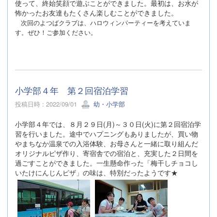
使って、終始笑顔で遊ぶことができました。最初は、お水が
怖かったお友達もたくさん楽しむことができました。
次回のよつばクラブは、ハロウィンパーティーを考えていま
す。ぜひ！ご参加ください。
小学部４年 第２回宿泊学習
投稿日時 : 2022/09/01
幼・小学部
小学部４年では、８月２９日(月)～３０日(火)に第２回宿泊学
習を行いました。途中でハプニングもありましたが、買い物
やまちなか温泉での入浴体験、お母さんと一緒に取り組んだ
オリジナルピザ作り、寄宿舎での宿泊と、充実した２日間を
過ごすことができました。一生懸命作った「梅干しチョコし
いたけにんじんピザ」の味は、特別だったようです★