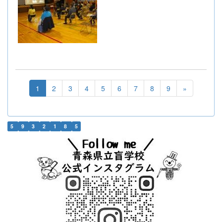
1
2
3
4
5
6
7
8
9
»
5
9
3
2
1
8
5