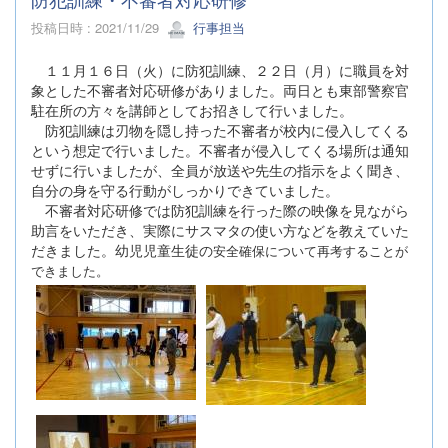
投稿日時 : 2021/11/29
行事担当
１１月１６日（火）に防犯訓練、２２日（月）に職員を対
象とした不審者対応研修がありました。両日とも東部警察官
駐在所の方々を講師としてお招きして行いました。
防犯訓練は刃物を隠し持った不審者が校内に侵入してくる
という想定で行いました。不審者が侵入してくる場所は通知
せずに行いましたが、全員が放送や先生の指示をよく聞き、
自分の身を守る行動がしっかりできていました。
不審者対応研修では防犯訓練を行った際の映像を見ながら
助言をいただき、実際にサスマタの使い方などを教えていた
だきました。幼児児童生徒の
安全確保について再考することが
できました。