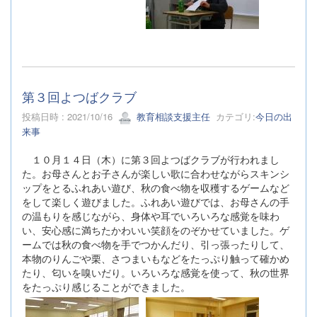
第３回よつばクラブ
投稿日時 : 2021/10/16
教育相談支援主任
カテゴリ:
今日の出
来事
１０月１４日（木）に第３回よつばクラブが行われまし
た。お母さんとお子さんが楽しい歌に合わせながらスキンシ
ップをとるふれあい遊び、秋の食べ物を収穫するゲームなど
をして楽しく遊びました。ふれあい遊びでは、お母さんの手
の温もりを感じながら、身体や耳でいろいろな感覚を味わ
い、安心感に満ちたかわいい笑顔をのぞかせていました。ゲ
ームでは秋の食べ物を手でつかんだり、引っ張ったりして、
本物のりんごや栗、さつまいもなどをたっぷり触って確かめ
たり、匂いを嗅いだり。いろいろな感覚を使って、秋の世界
をたっぷり感じることができました。