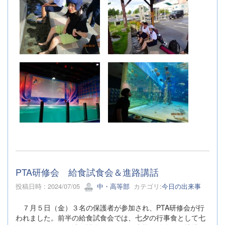
PTA研修会 給食試食会＆進路講話
投稿日時 : 2024/07/05
中・高等部
カテゴリ:
今日の出来事
７月５日（金）３名の保護者が参加され、PTA研修会が行
われました。前半の給食試食会では、七夕の行事食として七