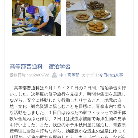
高等部普通科 宿泊学習
投稿日時 : 2024/09/22
中・高等部
カテゴリ:
今日の出来事
高等部普通科は９月１９・２０日の２日間、宿泊学習を行
いました。次年度の修学旅行を見据え、時間や集団を意識し
ながら、安全に移動したり行動したりすること、地元の自
然・文化・観光資源に親しむことを目標に、青森市内で様々
な活動をしました。１日目はねぶたの家ワ・ラッセで囃子体
験や金魚ねぶた作り、２日目は浅虫水族館で海洋生物の見学
を行いました。また、浅虫のホテル秋田屋に宿泊し、青森県
産料理に舌鼓を打ちながら、効能豊かな浅虫の温泉にゆっく
り浸かって旅の疲れを癒やしたり、カードゲームをしながら