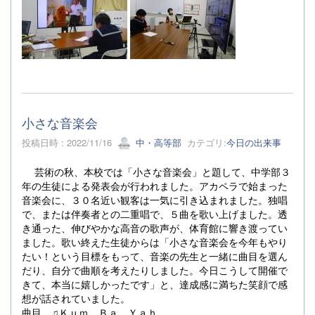
小さな音楽会
投稿日時 : 2022/11/16
中・高等部
カテゴリ:
今日の出来事
芸術の秋、本校では「小さな音楽会」と題して、中学部３
年の生徒による発表会が行われました。アカペラで始まった
音楽会に、３０名近い観客は一気に引き込まれました。独唱
で、または伴奏者との二重唱で、５曲を歌い上げました。透
き通った、伸びやかな高音の歌声が、体育館に響き渡ってい
ました。歌い終えた生徒からは「小さな音楽会を今年もやり
たい！という目標をもって、音楽の先生と一緒に曲目を選ん
だり、自分で曲順を考えたりしました。今日こうして開催で
きて、本当に嬉しかったです」と、達成感に満ちた笑顔で感
想が話されていました。
曲目 ♫Ｋｕｍ Ｂａ Ｙａｈ