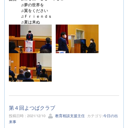
♫夢の世界を
♫翼をください
♫Ｆｒｉｅｎｄｓ
♫夏は来ぬ
第４回よつばクラブ
投稿日時 : 2021/12/10
教育相談支援主任
カテゴリ:
今日の出
来事