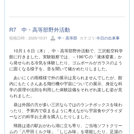
R7 中・高等部野外活動
投稿日時 : 2025/10/21
中・高等部
カテゴリ:
今日の出来事
10月１６日（木）、中・高等部野外活動で、三沢航空科学
館に行きました。実験観察では、－196℃の「液体窒素」か
ら発せられる冷気を体験したり、ゴムボールがガラスのよう
に固くなる様子を、音を聞いて確かめたりしました。
あいにくの雨模様で外の展示は見られませんでしたが、館
内にもたくさんある飛行機や宇宙についての展示、身近な科
学の原理や法則を利用した体験設備をそれぞれ楽しむ姿が見
られました。
昼は外国の方が多い三沢ならではのランチボックスを味わ
ったり、予算内で収まるように考えながら宇宙食やグライダ
ーなどの科学お土産を購入したりしました。
帰路は道の駅おがわら湖に立ち寄り、ご当地ソフトクリー
ムの「八甲田ミルク味」「しじみ味」を堪能したり、足湯の