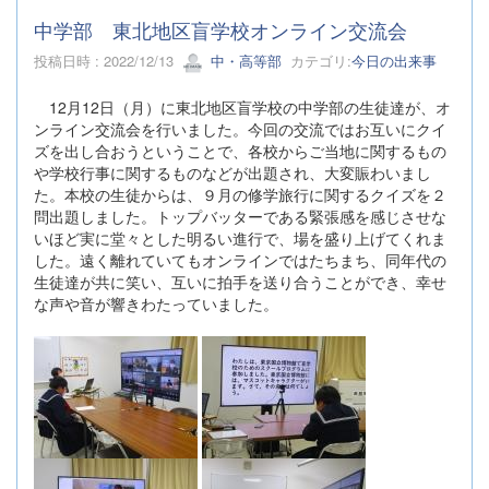
中学部 東北地区盲学校オンライン交流会
投稿日時 : 2022/12/13
中・高等部
カテゴリ:
今日の出来事
12月12日（月）に東北地区盲学校の中学部の生徒達が、オ
ンライン交流会を行いました。今回の交流ではお互いにクイ
ズを出し合おうということで、各校からご当地に関するもの
や学校行事に関するものなどが出題され、大変賑わいまし
た。本校の生徒からは、９月の修学旅行に関するクイズを２
問出題しました。トップバッターである緊張感を感じさせな
いほど実に堂々とした明るい進行で、場を盛り上げてくれま
した。遠く離れていてもオンラインではたちまち、同年代の
生徒達が共に笑い、互いに拍手を送り合うことができ、幸せ
な声や音が響きわたっていました。