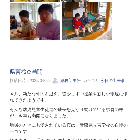
県盲桜✿満開
投稿日時 : 2025/04/25
総務部主任
カテゴリ:
今日の出来事
４月、新たな仲間を迎え、皆少しずつ授業や新しい環境に慣
れてきたようです。
そんな幼児児童生徒達の成長を見守り続けている県盲の桜
が、今年も満開になりました。
地域の方々にも愛されている桜は、青森県立盲学校の自慢の
一つです。