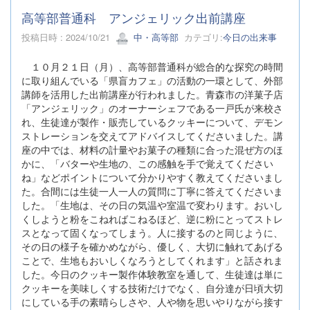
高等部普通科 アンジェリック出前講座
投稿日時 : 2024/10/21
中・高等部
カテゴリ:
今日の出来事
１０月２１日（月）、高等部普通科が総合的な探究の時間
に取り組んでいる「県盲カフェ」の活動の一環として、外部
講師を活用した出前講座が行われました。青森市の洋菓子店
「アンジェリック」のオーナーシェフである一戸氏が来校さ
れ、生徒達が製作・販売しているクッキーについて、デモン
ストレーションを交えてアドバイスしてくださいました。講
座の中では、材料の計量やお菓子の種類に合った混ぜ方のほ
かに、「バターや生地の、この感触を手で覚えてください
ね」などポイントについて分かりやすく教えてくださいまし
た。合間には生徒一人一人の質問に丁寧に答えてくださいま
した。「生地は、その日の気温や室温で変わります。おいし
くしようと粉をこねればこねるほど、逆に粉にとってストレ
スとなって固くなってしまう。人に接するのと同じように、
その日の様子を確かめながら、優しく、大切に触れてあげる
ことで、生地もおいしくなろうとしてくれます」と話されま
した。今日のクッキー製作体験教室を通して、生徒達は単に
クッキーを美味しくする技術だけでなく、自分達が日頃大切
にしている手の素晴らしさや、人や物を思いやりながら接す