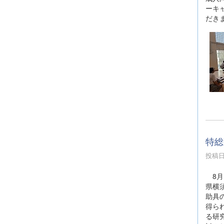
ーキ
だき
特総
投稿日時
8月
県横
助具
得ら
る研