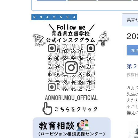
5
9
4
2
5
9
4
県盲
2
20
第２
投稿日時
８月
先生
えた
るこ
備え