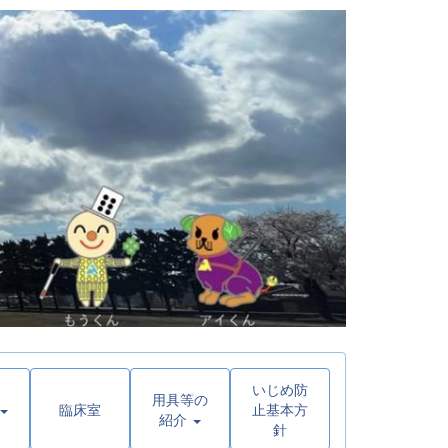
いじめ防
用具等の
臨床室
止基本方
紹介
針