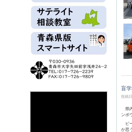
盲学
投稿日時
県内
ンボ
ビー
か思