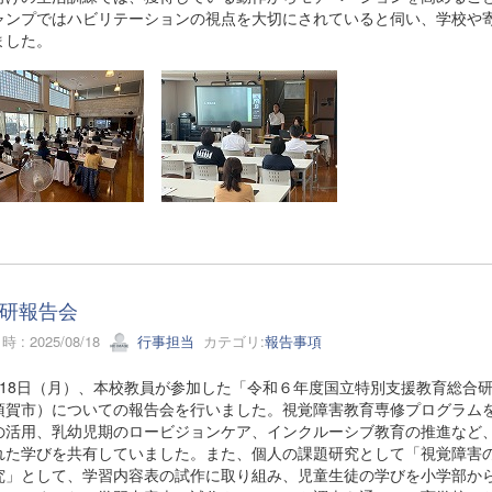
ャンプではハビリテーションの視点を大切にされていると伺い、学校や
ました。
研報告会
 : 2025/08/18
行事担当
カテゴリ:
報告事項
18日（月）、本校教員が参加した「令和６年度国立特別支援教育総合研究
須賀市）についての報告会を行いました。視覚障害教育専修プログラム
の活用、乳幼児期のロービジョンケア、インクルーシブ教育の推進など
れた学びを共有していました。また、個人の課題研究として「視覚障害
究」として、学習内容表の試作に取り組み、児童生徒の学びを小学部か