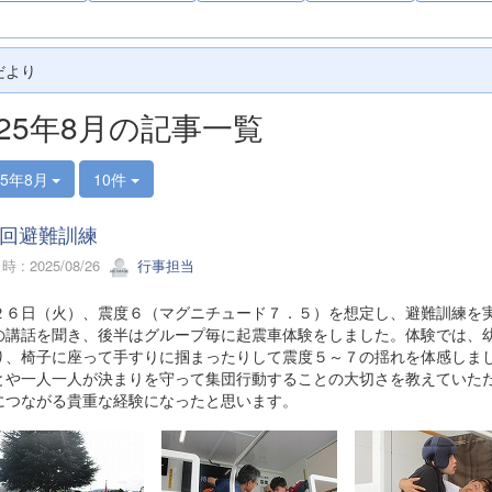
だより
025年8月の記事一覧
25年8月
10件
回避難訓練
 : 2025/08/26
行事担当
２６日（火）、震度６（マグニチュード７．５）を想定し、避難訓練を
の講話を聞き、後半はグループ毎に起震車体験をしました。体験では、
り、椅子に座って手すりに掴まったりして震度５～７の揺れを体感しま
とや一人一人が決まりを守って集団行動することの大切さを教えていた
につながる貴重な経験になったと思います。