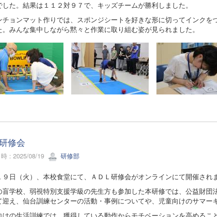
でした。結果は１１２対９７で、キッズチームが勝利しました。
チョンマット作りでは、スポンジシートを好きな形に切ってインクをつ
た。みんな集中しながら黙々と作業に取り組む姿が見られました。
L研修会
 : 2025/08/19
研修部
１９日（火）、本校食堂にて、ＡＤＬ研修会がオンラインにて開催され
の盲学校、弱視特別支援学級の先生方も参加した本研修では、公益財団
て迎え、仙台訓練センターの活動・事例についてや、児童向けのサマー
向けの生活訓練では、獲得している動作からモチベーションを高めるこ