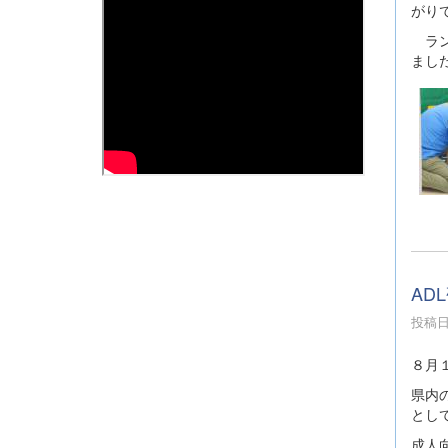
がり
ラン
まし
AD
投稿日時
８月
県内
とし
成人