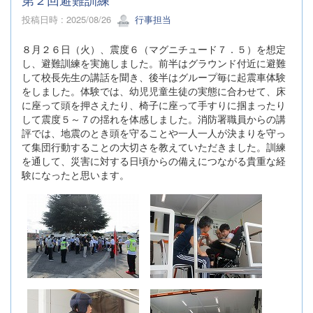
投稿日時 : 2025/08/26
行事担当
８月２６日（火）、震度６（マグニチュード７．５）を想定
し、避難訓練を実施しました。前半はグラウンド付近に避難
して校長先生の講話を聞き、後半はグループ毎に起震車体験
をしました。体験では、幼児児童生徒の実態に合わせて、床
に座って頭を押さえたり、椅子に座って手すりに掴まったり
して震度５～７の揺れを体感しました。消防署職員からの講
評では、地震のとき頭を守ることや一人一人が決まりを守っ
て集団行動することの大切さを教えていただきました。訓練
を通して、災害に対する日頃からの備えにつながる貴重な経
験になったと思います。