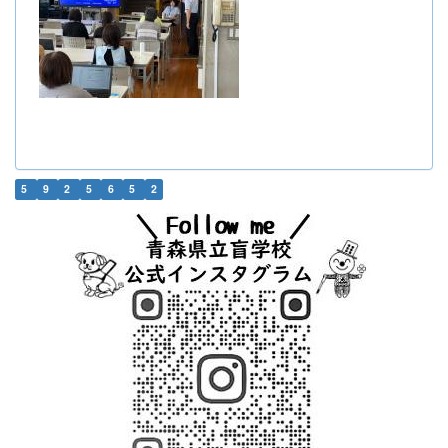
5
9
2
5
6
5
2