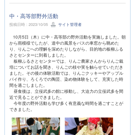
中・高等部野外活動
投稿日時 : 2023/10/05
サイト管理者
10月5日（木）に中・高等部の野外活動を実施しました。朝
から雨模様でしたが、道中の風景をバスの車窓から眺めた
り、りんごへの理解を深めたりしながら、目的地の板柳ふる
さとセンターに到着しました。
板柳ふるさとセンターでは、りんご農家さんからりんご栽
培についてお話を聞き、りんごの枝や実を触らせていただき
ました。その後の体験活動では、りんごクッキーやアップル
パイ作り、ろくろでの陶芸、染め物体験をして、充実した時
間を過ごしました。
昼食後は、立佞武多の館に移動し、大迫力の立佞武多を間
近で見ることができました。
今年度の野外活動も学び多く有意義な時間を過ごすことが
できました。