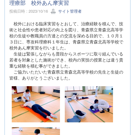
理療部 校外あん摩実習
投稿日時 : 2023/10/16
サイト管理者
校外における臨床実習をとおして、治療経験を積んで、技
術と社会性や患者対応の向上を図り、青森県立青森北高等学
校の生徒や教職員の方達との交流を深める目的で、１０月１
３日に、専攻科理療科１年生は、青森県立青森北高等学校で
校外あん摩実習を行いました。
生徒は緊張しながらも普段からスポーツに取り組んでいる
若者を対象とした施術ができ、校内の実技の授業とは違う貴
重な経験を積む事ができました。
ご協力いただいた青森県立青森北高等学校の先生と生徒の
皆様、ありがとうございました。