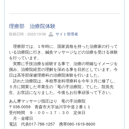
理療部 治療院体験
投稿日時 : 2023/10/08
サイト管理者
理療部では、１年時に、国家資格を持った治療家の行って
いる治療院に行き、鍼灸マッサージなどの治療を受ける体験
を行っています。
実際に手技治療を経験する事で、治療の明確なイメージを
掴み、治療院経営の理解を深める事を目的としています。今
日は高等部保健理療科の治療院体験を行いました。
訪れた治療院は、本校専攻科理療科を今年３月に修了し、
５月に開業した卒業生の「竜の手治療院」でした。院長先
生、お世話になりました。今後もお仕事頑張って下さい。
あん摩マッサージ指圧はり 竜の手治療院
〒038-0059 青森市大字油川字中道２番１１
受付時間 ９：００～１７：３０ 定休日
月・金曜日
電話 代表017-788-1257 携帯080-1619-8600