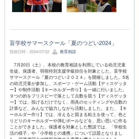
盲学校サマースクール「夏のつどい2024」
投稿日時 : 2024/07/22
教育相談
7月20日（土）、本校の教育相談を利用している幼児児童
生徒、保護者、弱視特別支援学級担任を対象とした、盲学校
サマースクール『夏のつどい２０２４』を開催しました。5名
の幼児児童が参加し、スポーツ・ゲーム活動【ディスゲッタ
ー】や制作活動【キーホルダー作り】を一緒に行いました。
９つの的をフリスビーで落として点数を競う【ディスゲッタ
ー】では、投げるだけでなく、用具のセッティングや点数の
計算など、みんなで協力しながら活動しました。また、【キ
ーホルダー作り】では、冷えると固まる粘土を使って、色と
りどりのキーホルダーや弾むボールなどを、思い思いに作る
ことができました。保護者を対象とした懇談では、「学校生
活の様子」や「小学校との連携」について話題となりまし
た。保護者同士で情報交換する貴重な機会となりました。