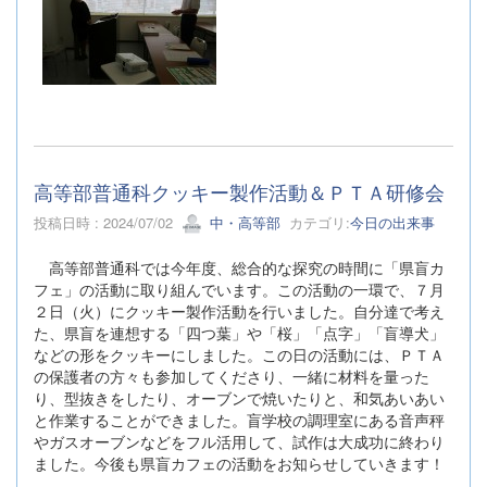
高等部普通科クッキー製作活動＆ＰＴＡ研修会
投稿日時 : 2024/07/02
中・高等部
カテゴリ:
今日の出来事
高等部普通科では今年度、総合的な探究の時間に「県盲カ
フェ」の活動に取り組んでいます。この活動の一環で、７月
２日（火）にクッキー製作活動を行いました。自分達で考え
た、県盲を連想する「四つ葉」や「桜」「点字」「盲導犬」
などの形をクッキーにしました。この日の活動には、ＰＴＡ
の保護者の方々も参加してくださり、一緒に材料を量った
り、型抜きをしたり、オーブンで焼いたりと、和気あいあい
と作業することができました。盲学校の調理室にある音声秤
やガスオーブンなどをフル活用して、試作は大成功に終わり
ました。今後も県盲カフェの活動をお知らせしていきます！