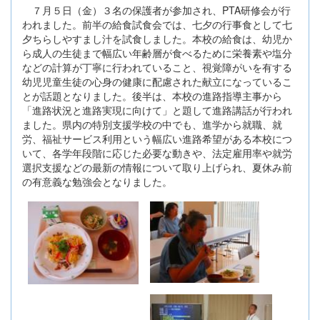
７月５日（金）３名の保護者が参加され、PTA研修会が行
われました。前半の給食試食会では、七夕の行事食として七
夕ちらしやすまし汁を試食しました。本校の給食は、幼児か
ら成人の生徒まで幅広い年齢層が食べるために栄養素や塩分
などの計算が丁寧に行われていること、視覚障がいを有する
幼児児童生徒の心身の健康に配慮された献立になっているこ
とが話題となりました。後半は、本校の進路指導主事から
「進路状況と進路実現に向けて」と題して進路講話が行われ
ました。県内の特別支援学校の中でも、進学から就職、就
労、福祉サービス利用という幅広い進路希望がある本校につ
いて、各学年段階に応じた必要な動きや、法定雇用率や就労
選択支援などの最新の情報について取り上げられ、夏休み前
の有意義な勉強会となりました。