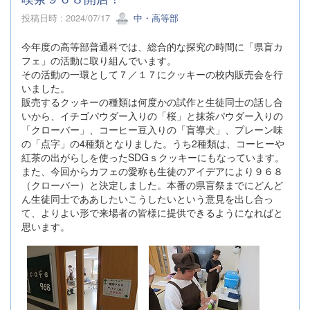
投稿日時 : 2024/07/17
中・高等部
今年度の高等部普通科では、総合的な探究の時間に「県盲カ
フェ」の活動に取り組んでいます。
その活動の一環として７／１７にクッキーの校内販売会を行
いました。
販売するクッキーの種類は何度かの試作と生徒同士の話し合
いから、イチゴパウダー入りの「桜」と抹茶パウダー入りの
「クローバー」、コーヒー豆入りの「盲導犬」、プレーン味
の「点字」の4種類となりました。うち2種類は、コーヒーや
紅茶の出がらしを使ったSDGｓクッキーにもなっています。
また、今回からカフェの愛称も生徒のアイデアにより９６８
（クローバー）と決定しました。本番の県盲祭までにどんど
ん生徒同士でああしたいこうしたいという意見を出し合っ
て、よりよい形で来場者の皆様に提供できるようになればと
思います。