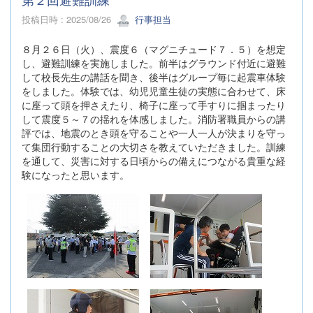
投稿日時 : 2025/08/26
行事担当
８月２６日（火）、震度６（マグニチュード７．５）を想定
し、避難訓練を実施しました。前半はグラウンド付近に避難
して校長先生の講話を聞き、後半はグループ毎に起震車体験
をしました。体験では、幼児児童生徒の実態に合わせて、床
に座って頭を押さえたり、椅子に座って手すりに掴まったり
して震度５～７の揺れを体感しました。消防署職員からの講
評では、地震のとき頭を守ることや一人一人が決まりを守っ
て集団行動することの大切さを教えていただきました。訓練
を通して、災害に対する日頃からの備えにつながる貴重な経
験になったと思います。