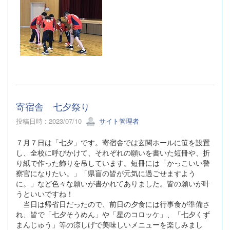
寄宿舎 七夕祭り
投稿日時 : 2023/07/10
サイト管理者
７月７日は「七夕」です。寄宿舎では玄関ホールに笹を設置
し、全校に呼びかけて、それぞれの願いを書いた短冊や、折
り紙で作った飾りを吊しています。短冊には「かっこいい警
察官になりたい。」「県盲の皆が元気に過ごせますよう
に。」など色々な願いが書かれてありました。皆の願いが叶
うといいですね！
当日は帰省日だったので、前日の夕食には行事食が準備さ
れ、皆で「七夕そうめん」や「星のコロッケ」、「七夕くず
まんじゅう」等の涼しげで美味しいメニューを楽しみまし