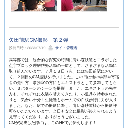
矢田前駅CM撮影 第２弾
投稿日時 : 2023/07/19
サイト管理者
高等部では、総合的な探究の時間に青い森鉄道とコラボした
点字ブロック理解啓発活動の一環として、さまざまな活動に
取り組んでいます。７月１８日（火）には矢田前駅におい
て、２回目のCM撮影を行いました。この日は他の学部や寄宿
舎の先生方、事務室の方にもエキストラとして参加してもら
い、３パターンのシーンを撮影しました。エキストラの先生
方も、それぞれに衣装を替えてきたり、小道具を持参された
りと、気合い十分！生徒達もホームでの白杖歩行に力が入り
ました。なお、駅での撮影に際し、青い森鉄道様から撮影許
可をいただいています。当日も安全に撮影が終えられるよう
見守ってくださり、ありがとうございました。
CMが完成した際には、このHPでお伝えします！