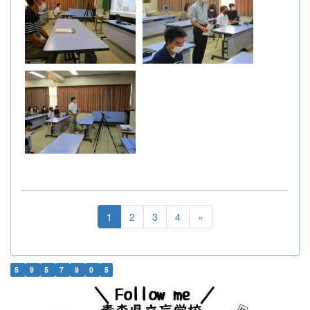
1
2
3
4
»
5
9
5
7
9
0
5