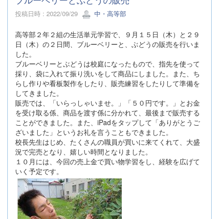
投稿日時 : 2022/09/29
中・高等部
高等部２年２組の生活単元学習で、９月１５日（木）と２９
日（木）の２日間、ブルーベリーと、ぶどうの販売を行いま
した。
ブルーベリーとぶどうは校庭になったもので、指先を使って
採り、袋に入れて振り洗いをして商品にしました。また、ち
らし作りや看板製作をしたり、販売練習をしたりして準備を
してきました。
販売では、「いらっしゃいませ。」「５０円です。」とお金
を受け取る係、商品を渡す係に分かれて、最後まで販売する
ことができました。また、iPadをタップして「ありがとうご
ざいました」というお礼を言うこともできました。
校長先生はじめ、たくさんの職員が買いに来てくれて、大盛
況で完売となり、嬉しい時間となりました。
１０月には、今回の売上金で買い物学習をし、経験を広げて
いく予定です。