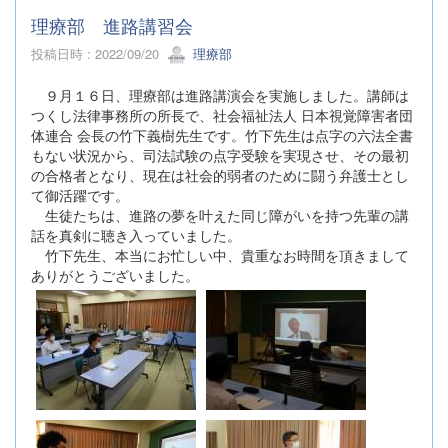
理療部 進路講習会
投稿日時 : 2022/09/20
理療部
９月１６日、理療部は進路講演会を実施しました。講師は
つくし法律事務所の所長で、社会福祉法人 日本視覚障害者団
体連合 会長の竹下義樹先生です。竹下先生は点字の六法全書
もない状況から、司法試験の点字受験を実現させ、その最初
の合格者となり、現在は社会的弱者のために闘う弁護士とし
て御活躍です。
生徒たちは、進路の夢を叶えた同じ障がいを持つ先輩の講
話を真剣に聴き入っていました。
竹下先生、本当にお忙しい中、貴重なお時間を頂きまして
ありがとうございました。