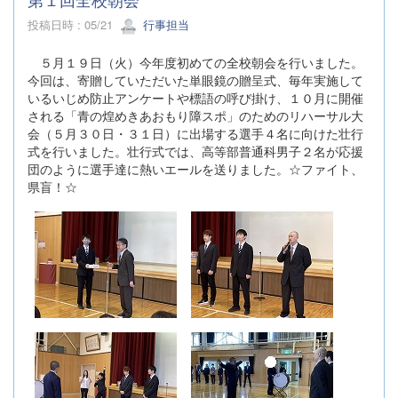
投稿日時 : 05/21
行事担当
５月１９日（火）今年度初めての全校朝会を行いました。
今回は、寄贈していただいた単眼鏡の贈呈式、毎年実施して
いるいじめ防止アンケートや標語の呼び掛け、１０月に開催
される「青の煌めきあおもり障スポ」のためのリハーサル大
会（５月３０日・３１日）に出場する選手４名に向けた壮行
式を行いました。壮行式では、高等部普通科男子２名が応援
団のように選手達に熱いエールを送りました。☆ファイト、
県盲！☆